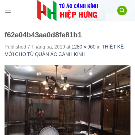
Skip
to
content
f62e04b43aa0d8fe81b1
Published
7 Tháng ba, 2019
at
1280 × 960
in
THIẾT KẾ
MỚI CHO TỦ QUẦN ÁO CÁNH KÍNH