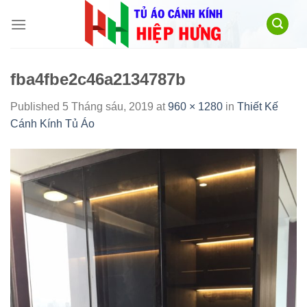
Skip
to
content
fba4fbe2c46a2134787b
Published
5 Tháng sáu, 2019
at
960 × 1280
in
Thiết Kế
Cánh Kính Tủ Áo