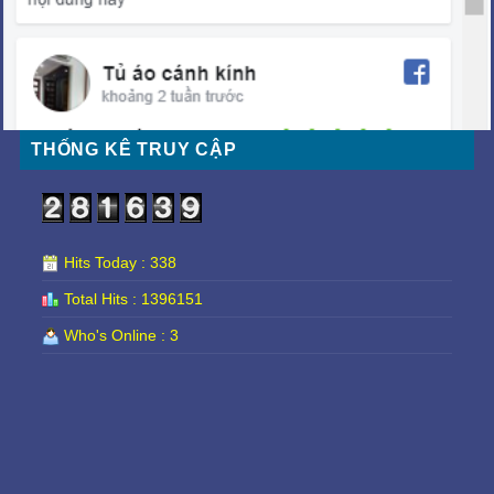
THỐNG KÊ TRUY CẬP
Hits Today : 338
Total Hits : 1396151
Who's Online : 3