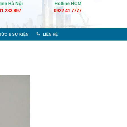
line Hà Nội
Hotline HCM
41.233.897
0922.41.7777
 TỨC & SỰ KIỆN
LIÊN HỆ