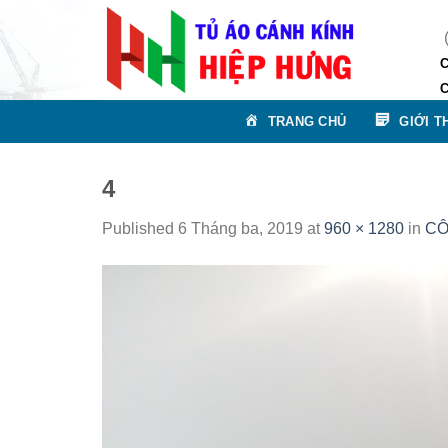
Skip
to
(Thươ
content
Chi n
Chi n
TRANG CHỦ
GIỚI T
4
Published
6 Tháng ba, 2019
at
960 × 1280
in
CÔ