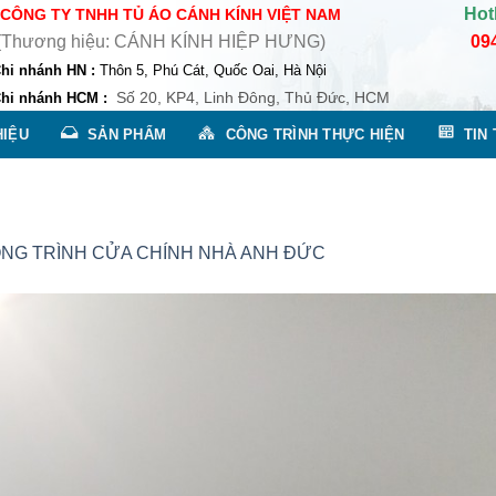
Hot
CÔNG TY TNHH TỦ ÁO CÁNH KÍNH VIỆT NAM
ng hiệu: CÁNH KÍNH HIỆP HƯNG)
09
hánh HN :
Thôn 5, Phú Cát, Quốc Oai, Hà Nội
Số 20, KP4, Linh Đông, Thủ Đức, HCM
hánh HCM :
HIỆU
SẢN PHẨM
CÔNG TRÌNH THỰC HIỆN
TIN
NG TRÌNH CỬA CHÍNH NHÀ ANH ĐỨC