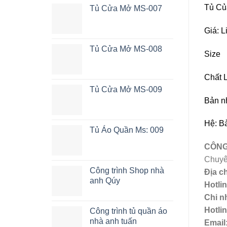
Tủ Củ
Tủ Cửa Mở MS-007
Giá: L
Tủ Cửa Mở MS-008
Siz
Chất
Tủ Cửa Mở MS-009
Bản n
Hệ: Bả
Tủ Áo Quần Ms: 009
CÔNG
Chuyê
Công trình Shop nhà
Địa ch
anh Qúy
Hotlin
Chi n
Hotli
Công trình tủ quần áo
nhà anh tuấn
Email