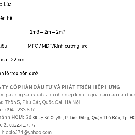
a Lùa
iên hệ
e : 1m8 – 2m – 2m7
 Liệu :MFC / MDF/Kính cường lực
hôm: 22mm
n lề treo trên dưới
 TY CỔ PHẦN ĐẦU TƯ VÀ PHÁT TRIỂN HIỆP HƯNG
n gia công sản xuất cánh nhôm ép kính tủ quần áo cao cấp th
ỉ:
Thôn 5, Phú Cát, Quốc Oai, Hà Nội
e:
0941.233.897
hánh HCM:
Số
39 Lý Kế Xuyên, P. Linh Đông, Quận Thủ Đức, Tp. 
ne 2:
0922.41.7777
:
hieple374@yahoo.com