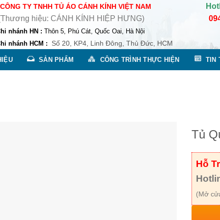
Hot
CÔNG TY TNHH TỦ ÁO CÁNH KÍNH VIỆT NAM
ng hiệu: CÁNH KÍNH HIỆP HƯNG)
09
hánh HN :
Thôn 5, Phú Cát, Quốc Oai, Hà Nội
Số 20, KP4, Linh Đông, Thủ Đức, HCM
hánh HCM :
HIỆU
SẢN PHẨM
CÔNG TRÌNH THỰC HIỆN
TIN
Tủ Q
Hỗ T
Hotli
(Mở cửa