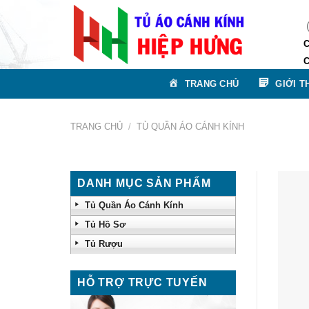
Skip
to
(Thươ
content
Chi n
Chi n
TRANG CHỦ
GIỚI T
TRANG CHỦ
/
TỦ QUẦN ÁO CÁNH KÍNH
DANH MỤC SẢN PHẨM
Tủ Quần Áo Cánh Kính
Tủ Hồ Sơ
Tủ Rượu
HỖ TRỢ TRỰC TUYẾN