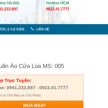
line Hà Nội
Hotline HCM
41.233.897
0922.41.7777
 TỨC & SỰ KIỆN
LIÊN HỆ
uần Áo Cửa Lùa MS: 005
rợ Trực Tuyến:
ne: 0941.233.897 - 0922.41.7777
 cả Thứ Bảy và Chủ Nhật)
MUA NGAY