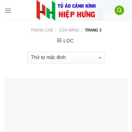
Skip
to
content
TRANG CHỦ
/
CỬA HÀNG
/
TRANG 3
LỌC